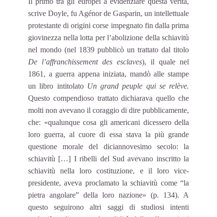
Il primo tra gli europei a evidenziare questa verità,
scrive Doyle, fu Agénor de Gasparin, un intellettuale
protestante di origini corse impegnato fin dalla prima
giovinezza nella lotta per l’abolizione della schiavitù
nel mondo (nel 1839 pubblicò un trattato dal titolo
De l’affranchissement des esclaves
), il quale nel
1861, a guerra appena iniziata, mandò alle stampe
un libro intitolato
Un grand peuple qui se relève.
Questo compendioso trattato dichiarava quello che
molti non avevano il coraggio di dire pubblicamente,
che: «qualunque cosa gli americani dicessero della
loro guerra, al cuore di essa stava la più grande
questione morale del diciannovesimo secolo: la
schiavitù […] I ribelli del Sud avevano inscritto la
schiavitù nella loro costituzione, e il loro vice-
presidente, aveva proclamato la schiavitù come “la
pietra angolare” della loro nazione» (p. 134). A
questo seguirono altri saggi di studiosi intenti