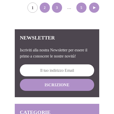
Paginazione
…
1
2
3
5
degli
articoli
NEWSLETTER
Iscriviti alla nostra Newsletter per essere il
primo a conoscere le nostre novità!
CATEGORIE