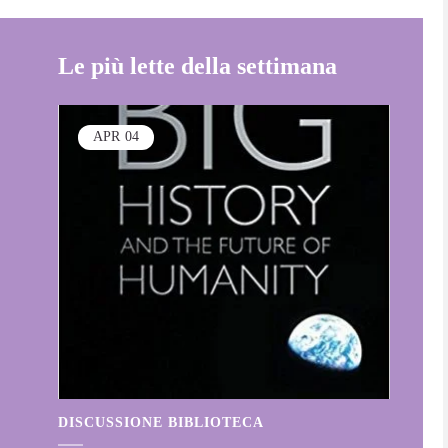
Le più lette della settimana
APR
04
DISCUSSIONE BIBLIOTECA