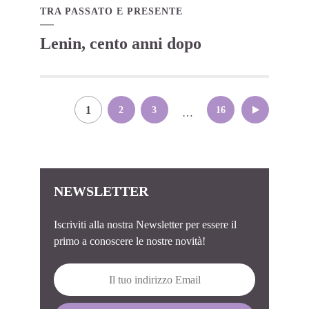
TRA PASSATO E PRESENTE
Lenin, cento anni dopo
Paginazione
1
2
3
16
…
degli
articoli
NEWSLETTER
Iscriviti alla nostra Newsletter per essere il
primo a conoscere le nostre novità!