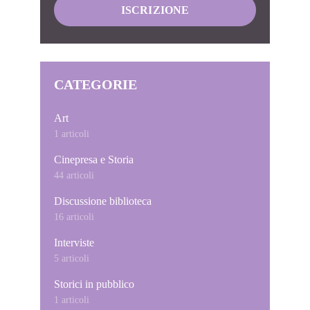
CATEGORIE
Art
1 articoli
Cinepresa e Storia
44 articoli
Discussione biblioteca
16 articoli
Interviste
5 articoli
Storici in pubblico
1 articoli