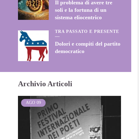
Il problema di avere tre
soli e la fortuna di un
sistema eliocentrico
TRA PASSATO E PRESENTE
Dolori e compiti del partito
democratico
Archivio Articoli
AGO
09