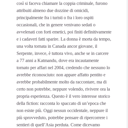
così si faceva chiamare la coppia criminale, furono
attribuiti almeno due dozzine di omicidi,
principalmente fra i turisti o fra i loro ospiti
occasionali, che in genere venivano sedati o
avvelenati con forti emetici, poi finiti definitivamente
e i cadaveri fatti sparire. La donna è morta da tempo,
una volta tornata in Canada ancor giovane, il
Serpente, invece, è tuttora vivo, anche se in carcere
a 77 anni a Katmandu, dove era incautamente
tornato per affari nel 2004, credendo che nessuno lo
avrebbe riconosciuto: non appare affatto pentito e
avrebbe probabilmente molto da raccontare, ma di
certo non potrebbe, neppure volendo, rivivere ora la
propria esperienza. Questo è il vero interesse storico
della fiction: racconta lo spaccato di un’epoca che
non esiste più. Oggi nessun occidentale, neppure il
più sprovveduto, potrebbe pensare di ripercorrere i
sentieri di quell’Asia perduta. Come dicevamo