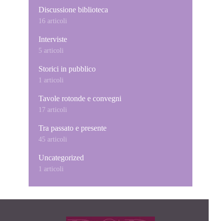
Discussione biblioteca
16 articoli
Interviste
5 articoli
Storici in pubblico
1 articoli
Tavole rotonde e convegni
17 articoli
Tra passato e presente
45 articoli
Uncategorized
1 articoli