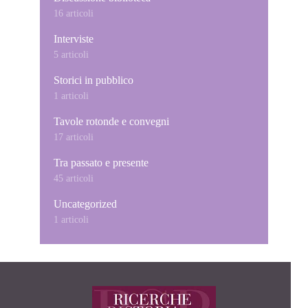
16 articoli
Interviste
5 articoli
Storici in pubblico
1 articoli
Tavole rotonde e convegni
17 articoli
Tra passato e presente
45 articoli
Uncategorized
1 articoli