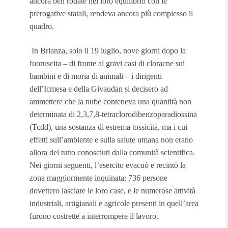
ancora ben rodate nel loro equilibrio con le
prerogative statali, rendeva ancora più complesso il
quadro.
In Brianza, solo il 19 luglio, nove giorni dopo la
fuoruscita – di fronte ai gravi casi di cloracne sui
bambini e di moria di animali – i dirigenti
dell’Icmesa e della Givaudan si decisero ad
ammettere che la nube conteneva una quantità non
determinata di 2,3,7,8-tetraclorodibenzoparadiossina
(Tcdd), una sostanza di estrema tossicità, ma i cui
effetti sull’ambiente e sulla salute umana non erano
allora del tutto conosciuti dalla comunità scientifica.
Nei giorni seguenti, l’esercito evacuò e recintò la
zona maggiormente inquinata: 736 persone
dovettero lasciare le loro case, e le numerose attività
industriali, artigianali e agricole presenti in quell’area
furono costrette a interrompere il lavoro.