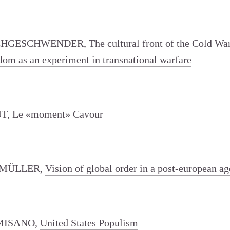
CHGESCHWENDER,
The cultural front of the Cold Wa
edom as an experiment in transnational warfare
UT,
Le «moment» Cavour
 MÜLLER,
Vision of global order in a post-european age
MISANO,
United States Populism