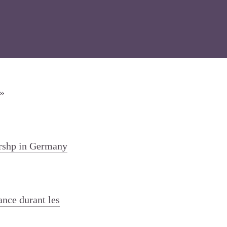
a»
orshp in Germany
ance durant les