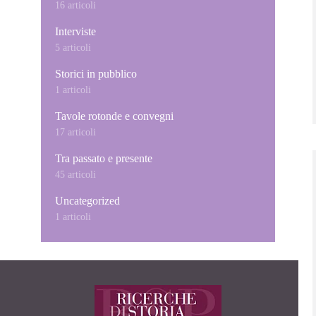
16 articoli
Interviste
5 articoli
Storici in pubblico
1 articoli
Tavole rotonde e convegni
17 articoli
Tra passato e presente
45 articoli
Uncategorized
1 articoli