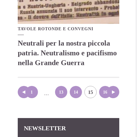
TAVOLE ROTONDE E CONVEGNI
Neutrali per la nostra piccola
patria. Neutralismo e pacifismo
nella Grande Guerra
Paginazione
15
1
13
14
16
…
degli
articoli
NEWSLETTER